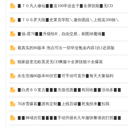
▊７０凡人修仙▊▊送100毕业盒子▊全屏技能▊无CD
▊７０斗罗大陆▊史莱克学院＼邀你团战＼上线送200抽＼
▊福-星70▊▊升级给R，自由交易，刷图掉魔锤▊
发
最真实的86版本 泡点可出一切毕业氪金内容1比1还原版
独家超变北欧英灵无CD爽服※全屏技能※全爆装
永生浩瀚86版本86仿官▊可手动可直升▊每天大量福利
▊白虎６０复古▊▊▊充值优惠▊▊有回收▊▊活动多▊▊
布
70冰雪爆装▊团有定制▊上线百罐▊死鬼快来▊扣我
▊▊神域仿官▊▊▊▊手动升级长久年服快餐请勿打扰▊▊