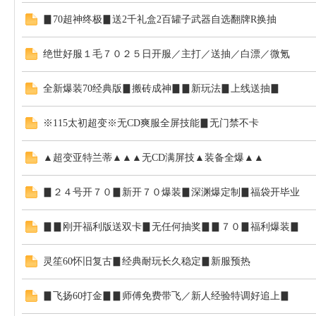
▊70超神终极▊送2千礼盒2百罐子武器自选翻牌R换抽
绝世好服１毛７０２５日开服／主打／送抽／白漂／微氪
全新爆装70经典版▊搬砖成神▊▊新玩法▊上线送抽▊
※115太初超变※无CD爽服全屏技能▊无门禁不卡
▲超变亚特兰蒂▲▲▲无CD满屏技▲装备全爆▲▲
▊２４号开７０▊新开７０爆装▊深渊爆定制▊福袋开毕业
▊▊刚开福利版送双卡▊无任何抽奖▊▊７０▊福利爆装▊
灵笙60怀旧复古▊经典耐玩长久稳定▊新服预热
▊飞扬60打金▊▊师傅免费带飞／新人经验特调好追上▊