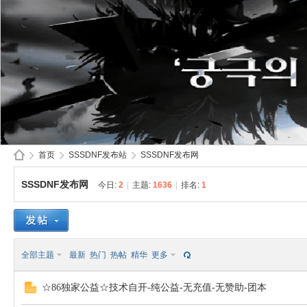
首页
SSSDNF发布站
SSSDNF发布网
SSSDNF发布网
今日:
2
|
主题:
1636
|
排名:
1
SS
»
›
›
全部主题
最新
热门
热帖
精华
更多
☆86独家公益☆技术自开-纯公益-无充值-无赞助-团本