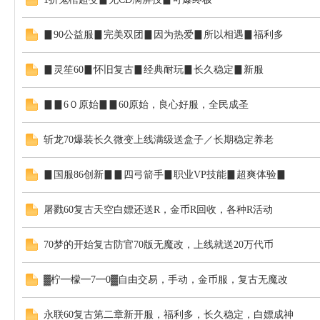
▊90公益服▊完美双团▊因为热爱▊所以相遇▊福利多
▊灵笙60▊怀旧复古▊经典耐玩▊长久稳定▊新服
▊▊6０原始▊▊60原始，良心好服，全民成圣
斩龙70爆装长久微变上线满级送盒子／长期稳定养老
▊国服86创新▊▊四弓箭手▊职业VP技能▊超爽体验▊
屠戮60复古天空白嫖还送R，金币R回收，各种R活动
70梦的开始复古防官70版无魔改，上线就送20万代币
▓柠━檬━7━0▓自由交易，手动，金币服，复古无魔改
永联60复古第二章新开服，福利多，长久稳定，白嫖成神