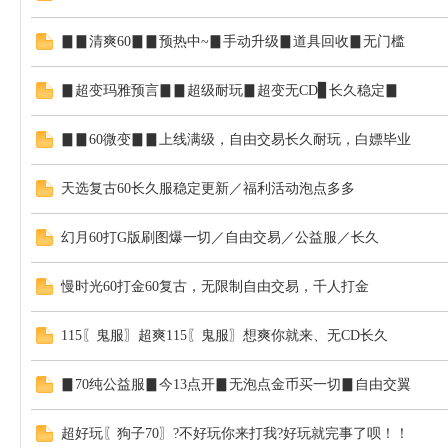
▊▊清爽60▊▊预热中~▊手动升级▊道具回收▊无门槛
服
▊超变玛雅预言▊▊超级耐玩▊超变无CD▊长久稳定▊
▊▊60微变▊▊上线满级，自由交易长久耐玩，白嫖毕业
天选复古60长久服稳定更新／福利活动泡点多多
幻月60打G版刷图爆一切／自由交易／公益服／长久
发
慢时光60打金60复古，无限制自由交易，千人打金
115〖鬼服〗超爽115〖鬼服〗想爽你就来、无CD长久
▊70纯公益服▊今13点开▊无泡点金币买一切▊自由交翼
超好玩〖狗子70〗?不好玩你来打我?好玩就完事了呗！！