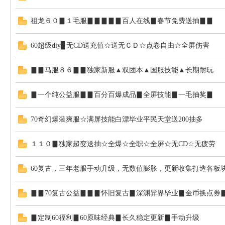
祖龙６０▊１毛服▊▊▊▊▊百人在线▊春节免费送抽▊▊
60超级diy▊无CD送充值☆送无ＣＤ☆点卷自由☆全屏伤害
▊▊马服８６▊▊独家新服▲双团本▲国服技能▲长期耐玩
▊一个纯公益服▊▊百分百爆成品▊全屏技能▊一毛抽奖▊
70奇幻爆装爽服☆满屏技能白漂毕业平民天堂送200抽多
１１０▊独家超变送抽☆全爆☆全职☆全屏☆无CD☆无疲劳
60复古，三年老服手动升级，无数值膨胀，更新收集打造各板块
▊▊70复古公益▊▊▊怀旧复古▊深渊异界毕业▊金币换点券
▊定制60福利▊60原味经典▊长久稳定更新▊手动升级