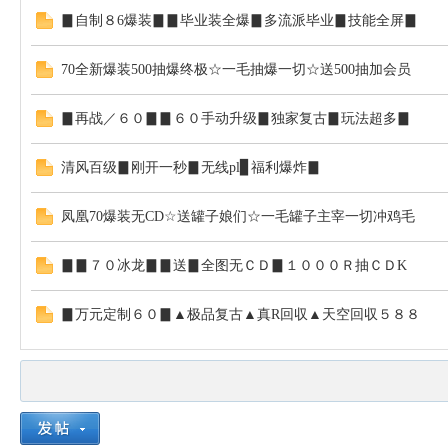
▊自制８6爆装▊▊毕业装全爆▊多流派毕业▊技能全屏▊
70全新爆装500抽爆终极☆一毛抽爆一切☆送500抽加会员
▊再战／６０▊▊６０手动升级▊独家复古▊玩法超多▊
清风百级▊刚开一秒▊无线pl▊福利爆炸▊
凤凰70爆装无CD☆送罐子娘们☆一毛罐子主宰一切冲鸡毛
▊▊７０冰龙▊▊送▊全图无ＣＤ▊１０００Ｒ抽ＣＤK
▊万元定制６０▊▲极品复古▲真R回収▲天空回収５８８