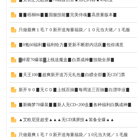
▊▊梧桐86▊▊国服技能▊完美侍魂▊高质量版本▊
只做最爽１毛７０新开送海量福袋／１０元当大佬／１毛服
▊0氪60福利▊福利给力▊更新不断群内活跃▊包你满意
▓碎星70爆装▓上线送魔盒▊白票成神▊技能全屏▊
▊天王100▊超爽新开送万元礼包▊白瞟全部▊无CD门票
新开９０▊无ＣＤ▊上线百抽▊每周送三百抽▊白漂毕业▊
▊新幽梦70爆装▊▊新人无CD+200盒▊各种福利白飘成神▊
▲艾欧尼亚超变▲▲▲无CD满屏技▲装备全爆▲▲
只做最爽１毛７０新开送海量福袋／１0元当大佬／１毛服