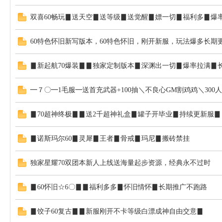
双喜60畅玩▊送天空▊送等级▊送觉醒▊嫖一切▊福利多▊爆
60特色怀旧新写版本，60特色怀旧，刚开新服，玩法爆多长期
▊新起航70爆装▊▊独家定制版本▊深渊出一切▊爆率拉满▊
━７〇━1毛服━送首充武器+100抽＼不良心GM割鸡鸡＼300
▊70超神终极▊▊送2千超神礼盒▊罐子开毕业▊持续更新服▊
▊诺斯玛尔60▊灵犀▊王者▊骨戒▊玛尼▊搬砖禁挂
独家星耀70双团本新人上线送海量起步资源，经典永不过时
▊60怀旧☆6〇▊▊福利多多▊怀旧情怀▊长期推广不跑路
▊饺子60复古▊▊新服刚开不卡等级白漂成神自由交意▊