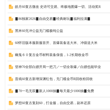
皓月60复古微改 史诗可交易、终极地图爆一切、活动奖R
▊86独家2026▊自由交易▊经典耐玩▊福利拉满▊
黑米60无冲公益无门槛极纯公益
60怀旧版本服新服首开、首爆装备送大米、冲级送大米
NF
幽鬼６０复古金币材料装备保值，1-2长期收金币
登神70全部白嫖开局一把刀／一切全靠爆／白嫖也能毕业
昔戏60复古新增深渊红包，无门槛金币R回收粉回收
▊70一毛无双▊新人1000抽▊每天最少1000抽▊免费
SF
梦想60复古复刻60，打金服，自由交易，副本还原