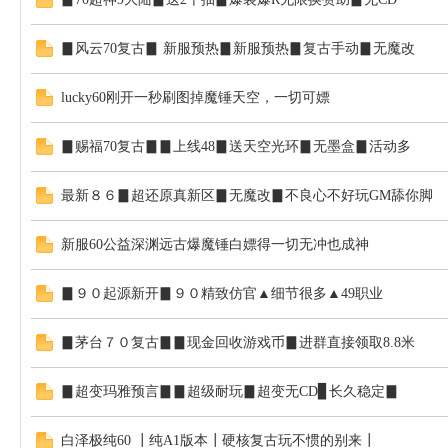
▊风云70复古▊ 新服预热▊新服预热▊复古手动▊无魔改
lucky60刚开一秒刷图掉魔锤天空，一切可嫖
NF
▊赐福70复古▊▊上线48▊送天空光环▊无墨盒▊活动多
最新８６▊超还原真新区▊无魔改▊不良心不好玩GM舔你脚
新服60公益深渊远古爆魔锤白嫖得一切无冲也成神
▊９０起源新开▊９０精致仿官▲细节很多▲49职业
私
▊茅台７０复古▊▊现金回收游戏币▊进群直接领取8.8米
▊超变玛雅预言▊▊超级耐玩▊超变无CD▊长久稳定▊
白泽极纯60 ┃纯A1版本┃硬核复古玩不惯的别来┃