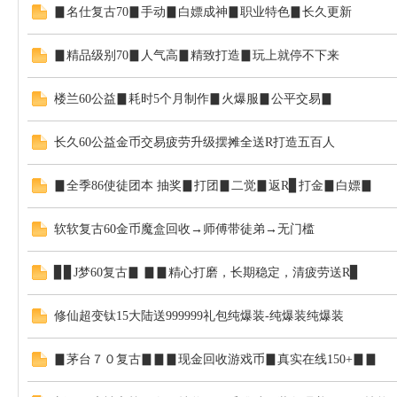
▊名仕复古70▊手动▊白嫖成神▊职业特色▊长久更新
NF
▊精品级别70▊人气高▊精致打造▊玩上就停不下来
楼兰60公益▊耗时5个月制作▊火爆服▊公平交易▊
长久60公益金币交易疲劳升级摆摊全送R打造五百人
▊全季86使徒团本 抽奖▊打团▊二觉▊返R▊打金▊白嫖▊
地
软软复古60金币魔盒回收→师傅带徒弟→无门槛
▊▊J梦60复古▊ ▊▊精心打磨，长期稳定，清疲劳送R▊
修仙超变钛15大陆送999999礼包纯爆装-纯爆装纯爆装
▊茅台７０复古▊▊▊现金回收游戏币▊真实在线150+▊▊
下