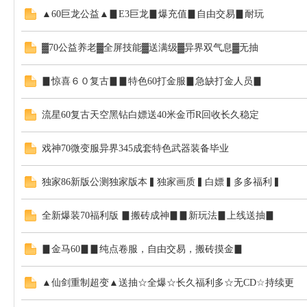
▲60巨龙公益▲▊E3巨龙▊爆充值▊自由交易▊耐玩
▓70公益养老▓全屏技能▓送满级▓异界双气息▓无抽
▊惊喜６０复古▊▊特色60打金服▊急缺打金人员▊
流星60复古天空黑钻白嫖送40米金币R回收长久稳定
戏神70微变服异界345成套特色武器装备毕业
独家86新版公测独家版本▍独家画质▍白嫖▍多多福利▍
全新爆装70福利版 ▊搬砖成神▊▊新玩法▊上线送抽▊
▊金马60▊▊纯点卷服，自由交易，搬砖摸金▊
▲仙剑重制超变▲送抽☆全爆☆长久福利多☆无CD☆持续更