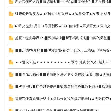
新开70魔神之战▊白嫖抽奖▊一毛赞助▊装备喂养▊国服技能
破晓60极致复古▲▲低调.注意播报▲▲物价保值▲女鬼.男格
60月光微变6月３０号开新区▲３０倍爆率▲可搬可氪▲自由
盛夏70微变异界125▊深渊毕业▊新手福利拉满▊白嫖的天堂
城
▊▊只为PK开服▊▊60复古版-喜欢PK的来，上线统一PK装备
▲▲爱玩60服▲▲▲▲▲▲▲▲▲▲墨竹·骨戒·梵风衣·经典
▊▊奇乐70独家▊▊看攻略玩法／９００在线 无限门票▲无
▊鸡哥70服▊广告只是提醒▊效果进群体验▊绝不跑路▊欢迎
D
青春70服真０氪肝毕业▲您从未玩过的爆装养老服▲无限疲劳
▊70超神9大陆▊送2千抽▊爆装爆R无限换赞助▊无CD