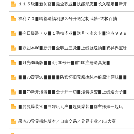
１１５级▊新仿官▊最全职业▊技能形态▊长久稳定▊新开
福利７０▊啥都送福利服３号开送定制武器+终极百抽
站
▊今日爆装７０▊１毛抽毕业▊送月卡永久卡▊泡点９９９
▊双团本86▊新开▊全职业三觉▊上线就送抽▊双异界宝珠
▊月光86新版▊▊4月30号开▊前100注册送真充▊
▊▊70缓更90▊▊▊▊防官怀旧无魔改纯净服原汁原味▊▊
论
▊▊70新开爆装▊▊盒子开一切▊爆装微变▊上线送盒子▊
▊曼曼爆装70▊白嫖玩到爽▊超爽爆装▊群主妹妹一起玩
果冻70异界极纯版本／自由交易／异界毕业／PK大赛