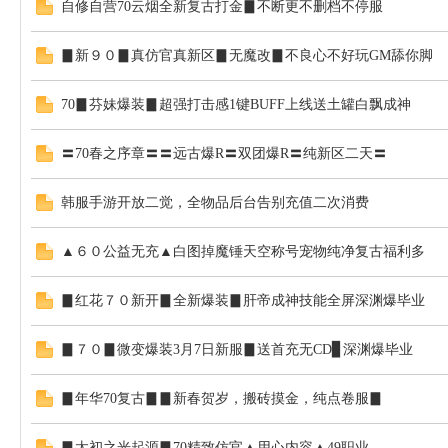
自修自营70云烟全新复古打金▊不断更不删档不停服
▊新９０▊真仿官真新区▊无魔改▊不良心不好玩GM舔你脚
70▊芬妹爆装▊超强打击感1键BUFF上线送土罐白飘成神
〓70春之序章〓〓远古爆R〓双团爆R〓纯新区二天〓
韩服手游开放二觉，全物品后台告别充值二次消费
▲６０公益无充▲白图掉魔锤天空称号宠物纯净复古福利多
▊红花７０新开▊全新爆装▊肝帝成神技能全屏深渊爆毕业
▊７０▊微变爆装3月7日新服▊送首充无CD▊深渊爆毕业
▊年华70复古▊▊新春贺岁，搬砖摸金，纯点卷服▊
▊太初之光起源▊70精致仿官▲用心内容▲49职业