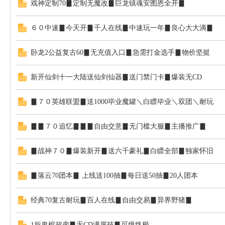
戏神定制70▊定制无魔改▊巨龙镇魂安图恩全开▊
坛
６０中速▊今天开▊千人在线▊中速玩一年▊良心大大滴▊
卧龙2公益复古60▊无充值入口▊急需打金选手▊物价坚挺
新开仙剑十一大陆送仙剑仙器▊送门禁门卡▊爆装无CD
▊７０英雄联盟▊送1000毕业魔罐＼白瞟毕业＼双团＼耐玩
▊▊７０追忆▊▊▊自由交意▊无门槛大服▊主播推广▊
▊战神７０▊爆装新开▊送六千豪礼▊白瞟全部▊独家怀旧
▊落云70团本▊ 上线送100抽▊每日送50抽▊20人团本
经典70复古耐玩▊百人在线▊自由交易▊异界野猪▊
1折鬼棺超变▊无CD满屏技▊可爆终极