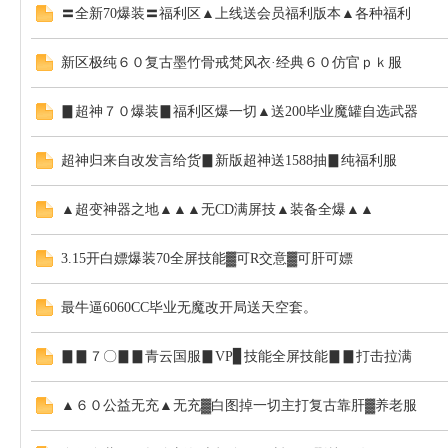
〓全新70爆装〓福利区▲上线送会员福利版本▲各种福利
新区极纯６０复古墨竹骨戒梵风衣·经典６０仿官ｐｋ服
▊超神７０爆装▊福利区爆一切▲送200毕业魔罐自选武器
超神归来自改发言给货▊新版超神送1588抽▊纯福利服
▲超变神器之地▲▲▲无CD满屏技▲装备全爆▲▲
3.15开白嫖爆装70全屏技能▓可R交意▓可肝可嫖
最牛逼6060CC毕业无魔改开局送天空套。
▊▊７〇▊▊青云国服▊VP▊技能全屏技能▊▊打击拉满
▲６０公益无充▲无充▓白图掉一切主打复古靠肝▓养老服