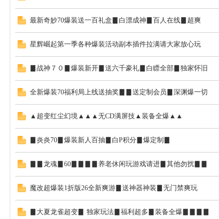
最新奇妙70爆装送一百礼盒▊白漂成神▊百人在线▊超爽
星辉崛起第一季各种爆装活动副本插件拉满请大家放心玩
▊战神７０▊爆装新开▊送六千豪礼▊白瞟全部▊独家怀旧
全新爆装70福利局上线送抽奖▊▊送定制会员▊深渊爆一切
▲超变红尘幻境▲▲▲无CD满屏技▲装备全爆▲▲
▊炎炎70▊爆装新人百抽▊白P积分▊爆定制▊
▊▊龙魂▊60▊▊▊▊养老休闲玩游戏请进▊其他勿扰▊▊
魔改超爆装1折版26全新爽游▊送神器神装▊无门禁爽玩
▊大夏龙雀超变▊ 独家玩法▊福利超多▊装备全爆▊▊▊▊