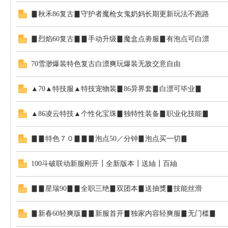
▊秋禾86复古▊守护者魔枪女鬼奶妈长期更新玩法不跑路
▊烈焰60复古▊▊手动升级▊魔盒点劵服▊有泡点可白漂
70雪渺爆装特色复古白漂爽玩爆装无敌交意自由
▲70▲特技服▲特技宠物装▊86异界套▊白漂可毕业▊
▲86凌云特技▲个性化宝珠▊独特性装备▊职业化技能▊
▊▊特色７０▊▊▊泡点50／分钟▊泡点买一切▊
100斗破联动新服刚开┃全新版本┃送紬┃百紬
▊▊星瑞90▊▊全职三绝▊双团本▊送抽獎▊技能丝滑
▊新春60轻爽版▊▊新服首开▊独家内容轻爽服▊无门槛▊