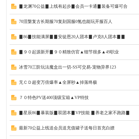
▊龙渊70公益▊上线有起步▊会员一卡通▊装备可爆可合
S
70涅槃复古长期服70复刻国服0氪也能玩开服百人
▊86▊技能满屏▊▊安徒恩20人团本▊卢克8人团本▊▊
▊９０起源新开▊９０精致仿官▲细节很多▲49职业
冰雪70三阶玩法魔盒出一切-SS可交易-宠物异界123
D
无ＣＤ超变万倍爆率▲全屏秒▲掉落终极
７０特色PV送400顶级宝箱▲VP特技
▊星辰86▊暴装版▊双团本▊VP技能.▊养老之家不跑路▊
最新70公益上线送会员送充值罐子送每日首充白嫖