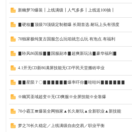
新幽梦70爆装┃上线满级┃人气多多┃上线送100抽┃
▊硬核▊顶级70顶级定制都爆.长期首选.耐玩上头有强度
70独家极纯复古国服怎么玩咱就怎么玩.有泡点.有福利
▊聆风86国服▊▊国服副本▊超爽新玩法▊豪华福利▊
4.1开无CD新86满屏技能无CD平民天堂搬砖毕业
▊▊星陨７〇▊▊▊▊▊▊爆率吓你▊哇哇叫▊▊▊▊▊▊
※幽冥圣域超变※无CD爽服※全屏技能※全靠爆
70小霸王〓爆装全网独家▲长久耐玩▲全新职业▲新技能
梦之70长久稳定／上线满级自由交易／职业平衡