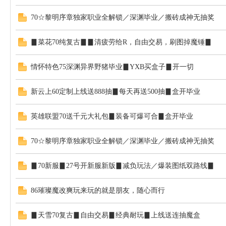
布
70☆黎明序章独家职业全解锁／深渊毕业／搬砖成神无抽奖
▊菜花70纯复古▊▊清疲劳给R，自由交易，刷图掉魔锤▊
情怀特色75深渊异界野猪毕业▊YXB买盒子▊开一切
新云上60定制上线送888抽▊每天再送500抽▊盒开毕业
网
英雄联盟70送千元大礼包▊装备可爆可合▊盒开毕业
70☆黎明序章独家职业全解锁／深渊毕业／搬砖成神无抽奖
▊70新服▊27号开新服新版▊减负玩法／爆装图纸双路线▊
86璀璨魔改爽玩来玩的就是朋友，随心而行
D
▊天雪70复古▊自由交易▊经典耐玩▊上线送连抽魔盒