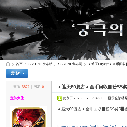
首页
SSSDNF发布站
SSSDNF发布网
▲遮天60复古▲金币回収▊
▲遮天60复古▲金币回収▊粉SS
查看:
3876
|
回复:
0
SS
»
›
›
›
宣传大使
发表于 2026-1-6 18:04:21
|
显示全部楼
▲遮天60
复古
▲金币回収▊粉SS奖R▊
https://qm.qq.com/cgi-bin/qm/qr? ...