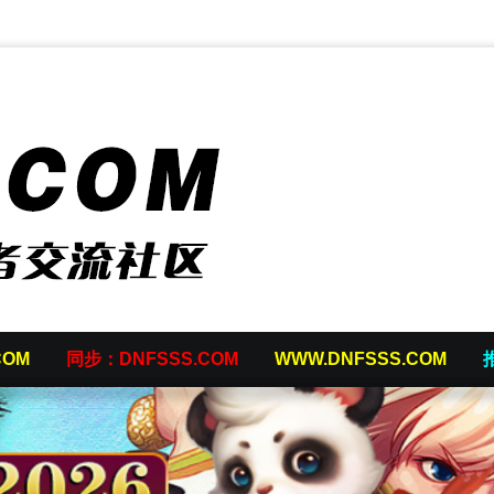
COM
同步：DNFSSS.COM
WWW.DNFSSS.COM