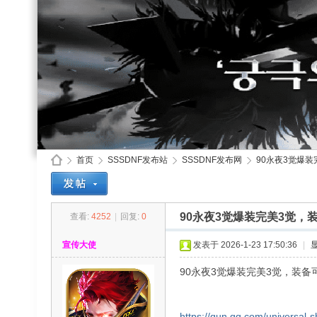
首页
SSSDNF发布站
SSSDNF发布网
90永夜3觉爆装
90永夜3觉爆装完美3觉，
查看:
4252
|
回复:
0
SS
»
›
›
›
宣传大使
发表于 2026-1-23 17:50:36
|
90永夜3觉爆装完美3觉，装
https://qun.qq.com/universal-