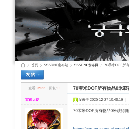
首页
SSSDNF发布站
SSSDNF发布网
70零米DOF所
70零米DOF所有物品0米
查看:
3522
|
回复:
0
SS
»
›
›
›
宣传大使
发表于 2025-12-27 10:48:16
|
70零米DOF所有物品0米获得
https://qun.qq.com/universal-