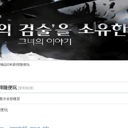
有物品0米获得随便玩
获得随便玩
[复制链接]
显示全部楼层
随便玩
sha ... empid=h5_group_info