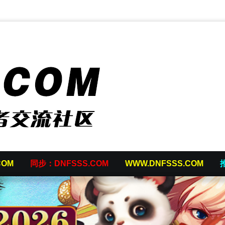
COM
同步：DNFSSS.COM
WWW.DNFSSS.COM