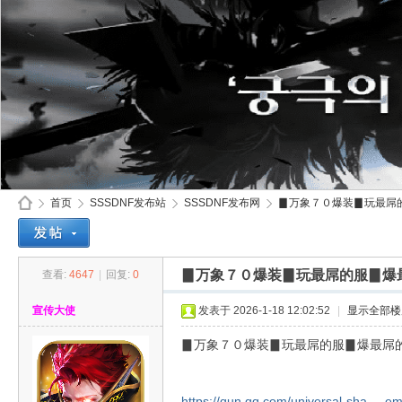
首页
SSSDNF发布站
SSSDNF发布网
▊万象７０爆装▊玩最屌的服
▊万象７０爆装▊玩最屌的服▊爆
查看:
4647
|
回复:
0
SS
»
›
›
›
宣传大使
发表于 2026-1-18 12:02:52
|
显示全部楼
▊万象７０爆装▊玩最屌的服▊爆最屌
https://qun.qq.com/universal-sha ... 