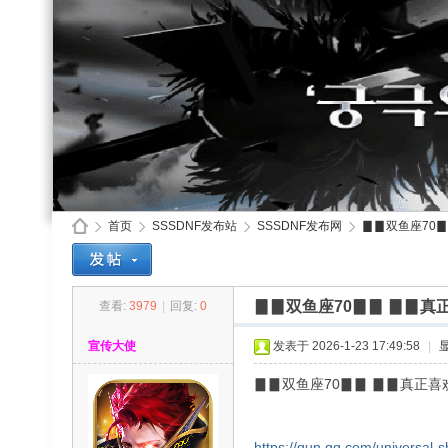
首页
SSSDNF发布站
SSSDNF发布网
▊▊双鱼座70▊
▊▊双鱼座70▊▊ ▊▊
查看:
3979
|
回复:
0
SS
»
›
›
›
宣传大使
发表于 2026-1-23 17:49:58
|
▊▊双鱼座70▊▊ ▊▊真正
https://qun.qq.com/universal-