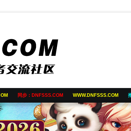
COM
同步：DNFSSS.COM
WWW.DNFSSS.COM