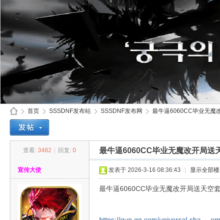
首页
SSSDNF发布站
SSSDNF发布网
最牛逼6060CC毕业无
最牛逼6060CC毕业无魔改开局送
查看:
3482
|
回复:
0
SS
»
›
›
›
宣传大使
发表于 2026-3-16 08:36:43
|
显示全部楼
最牛逼6060CC毕业无魔改开局送天空
https://qun.qq.com/universal-sha ... 