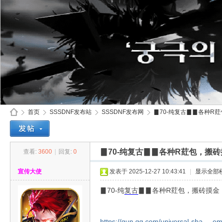
首页
SSSDNF发布站
SSSDNF发布网
▊70-纯复古▊▊各种R荭
▊70-纯复古▊▊各种R荭包，搬
查看:
3600
|
回复:
0
SS
»
›
›
›
宣传大使
发表于 2025-12-27 10:43:41
|
显示全部
▊70-纯
复古
▊▊各种R荭包，搬砖摸金
https://qun.qq.com/universal-sha ... 