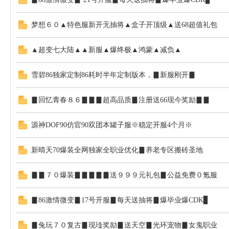
梦想６０▲特色服新开无抽将▲盒子开顶级▲送68超值礼包
▲超变七大陆▲▲新服▲爆终极▲鸿蒙▲减负▲
雪碧86独家定制86耗时半年定制版本，▊新服刚开▊
▊回忆青春８６▊▊▊超高品质▊注册送66现今奖励▊▊
源神DOF90仿官90双团本罐子服※稳定开服4个月※
新晴天70爆装全网独家全职业优化▊养老专区搬砖圣地
▊▊７０爆装▊▊▊▊▊送９９９元礼包▊公益免费０氪服
▊86激情微变▊17号开服▊每天送抽将▊爆毕业爆CDK▊
▊兔玩７０复古▊现琻奖励▊送天空▊光环宠物▊女鬼职业