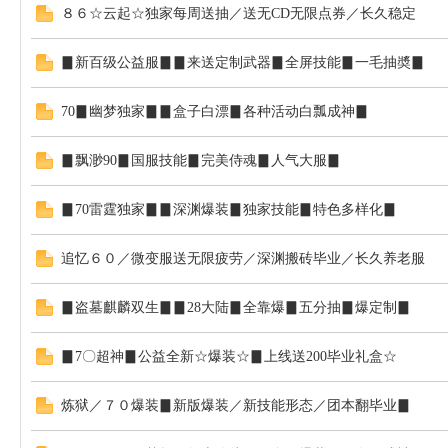
８６☆云起☆独家每周送抽／送无CD无限点券／长久稳定
▊新百级公益服▊▊来送定制武器▊全屏技能▊一毛抽奬▊
70▊幽梦独家▊▊盒子白漂▊各种活动白瓢成神▊
▊飘渺90▊国服技能▊完美侍魂▊人气大服▊
▊70雷霆独家▊▊深渊爆装▊独家技能▊特色多样化▊
追忆６０／微变服送无限疲劳／深渊搬砖毕业／长久养老服
▊盗墓麒麟双生▊▊28大陆▊全靠爆▊五分抽▊爆定制▊
▊7〇超神▊公益全新☆爆装☆▊上线送200毕业礼盒☆
炼狱／７０爆装▊新版爆装／新技能形态／团本翻毕业▊