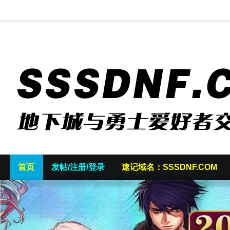
首页
发帖/注册/登录
速记域名：SSSDNF.COM