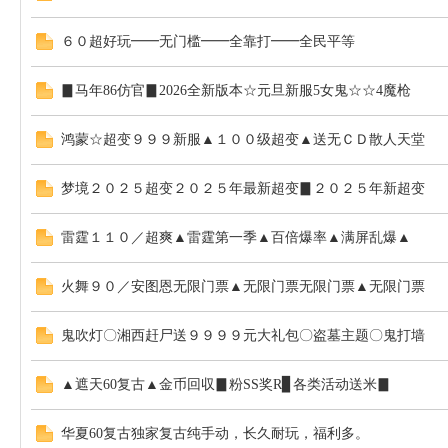
６０超好玩━━无门槛━━全靠打━━全民平等
服
▊马年86仿官▊2026全新版本☆元旦新服5女鬼☆☆4魔枪
鸿蒙☆超变９９９新服▲１００级超变▲送无ＣＤ散人天堂
梦境２０２５超变２０２５年最新超变▊２０２５年新超变
雷霆１１０／超爽▲雷霆第一季▲百倍爆率▲满屏乱爆▲
发
火舞９０／安图恩无限门票▲无限门票无限门票▲无限门票
鬼吹灯〇湘西赶尸送９９９９元大礼包〇盗墓主题〇鬼打墙
▲遮天60复古▲金币回収▊粉SS奖R▊各类活动送米▊
华夏60复古独家复古纯手动，长久耐玩，福利多。