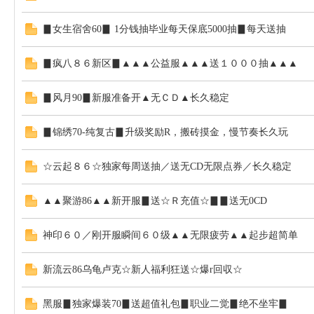
▊女生宿舍60▊ 1分钱抽毕业每天保底5000抽▊每天送抽
▊疯八８６新区▊▲▲▲公益服▲▲▲送１０００抽▲▲▲
▊风月90▊新服准备开▲无ＣＤ▲长久稳定
▊锦绣70-纯复古▊升级奖励R，搬砖摸金，慢节奏长久玩
☆云起８６☆独家每周送抽／送无CD无限点券／长久稳定
▲▲聚游86▲▲新开服▊送☆Ｒ充值☆▊▊送无0CD
神印６０／刚开服瞬间６０级▲▲无限疲劳▲▲起步超简单
新流云86乌龟卢克☆新人福利狂送☆爆r回収☆
黑服▊独家爆装70▊送超值礼包▊职业二觉▊绝不坐牢▊