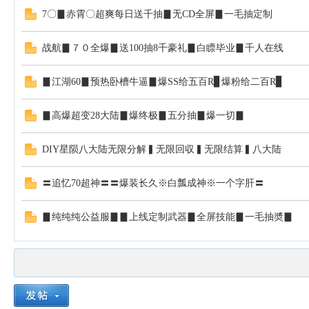
7〇▊赤霄〇超爽每日送千抽▊无CD全屏▊一毛抽定制
战航▊７０全爆▊送100抽8千豪礼▊白瞟毕业▊千人在线
▊江湖60▊预热卧槽牛逼▊爆SS给五百R▊爆粉给二百R▊
▊高爆超变28大陆▊爆终极▊五分抽▊爆一切▊
DIY星陨八大陆无限分解▍无限回収▍无限结算▍八大陆
〓追忆70超神〓〓爆装长久※白瓢成神※一个字肝〓
▊纯纯纯公益服▊▊上线定制武器▊全屏技能▊一毛抽奬▊