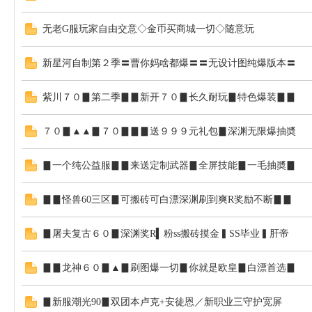
无老G服玩家自由交意◇金币买商城一切◇随意玩
新星河自制第２季〓曹你妈啥都爆〓〓无设计图纯爆版本〓
紫川７０▊第二季▊▊新开７０▊长久耐玩▊特色爆装▊▊
７０▊▲▲▊７０▊▊▊送９９９元礼包▊深渊无限爆抽奬
▊一个纯公益服▊▊来送定制武器▊全屏技能▊一毛抽奬▊
▊▊怪兽60三区▊可搬砖可白漂深渊刷到爽R奖励不断▊▊
▊屠夫复古６０▊深渊奖R▍粉ss搬砖摸金▍SS毕业▍肝帝
▊▊龙神６０▊▲▊刷图爆一切▊你就是欧皇▊白漂首选▊
▊新服潮光90▊双团本卢克+安徒恩／新职业三守护宽屏