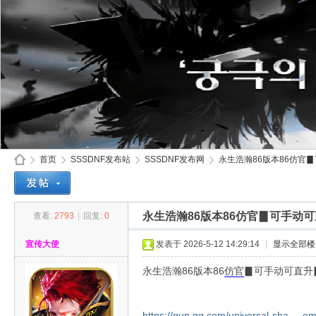
首页
SSSDNF发布站
SSSDNF发布网
永生浩瀚86版本86仿官▊
永生浩瀚86版本86仿官▊可手动
查看:
2793
|
回复:
0
SS
»
›
›
›
宣传大使
发表于 2026-5-12 14:29:14
|
显示全部楼
永生浩瀚86版本86
仿官
▊可手动可直升
https://qun.qq.com/universal-sha ... 