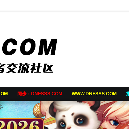
COM
同步：DNFSSS.COM
WWW.DNFSSS.COM