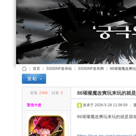
首页
SSSDNF发布站
SSSDNF发布网
86璀璨魔改爽玩
86璀璨魔改爽玩来玩的就
查看:
2368
|
回复:
0
SS
»
›
›
›
宣传大使
发表于 2026-5-28 11:08:59
|
86璀璨魔改爽玩来玩的就是朋
https://qun.qq.com/universal-