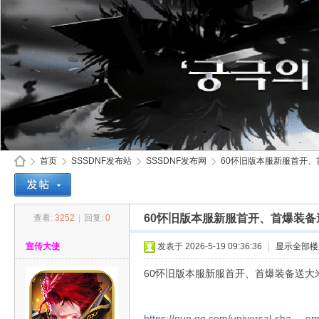
首页
SSSDNF发布站
SSSDNF发布网
60怀旧版本服新服首开、首
60怀旧版本服新服首开、首爆装
查看:
3252
|
回复:
0
SS
»
›
›
›
宣传大使
发表于 2026-5-19 09:36:36
|
显示全部楼
60怀旧版本服新服首开、首爆装备送大
https://qun.qq.com/universal-sha ... 