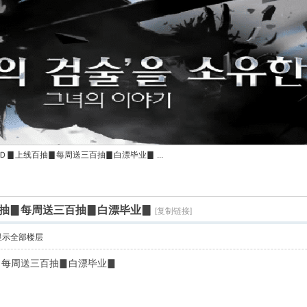
Ｄ▊上线百抽▊每周送三百抽▊白漂毕业▊ ...
抽▊每周送三百抽▊白漂毕业▊
[复制链接]
显示全部楼层
▊每周送三百抽▊白漂毕业▊