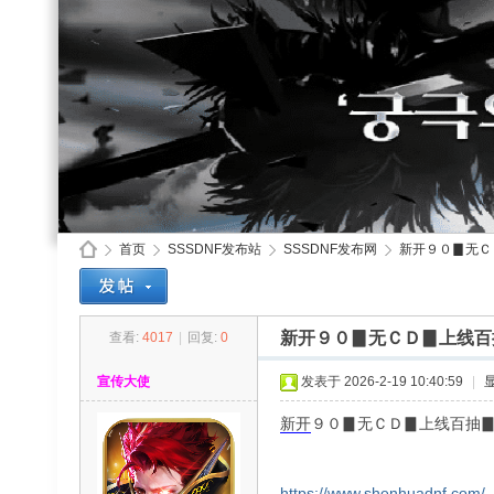
首页
SSSDNF发布站
SSSDNF发布网
新开９０▊无Ｃ
新开９０▊无ＣＤ▊上线百
查看:
4017
|
回复:
0
SS
»
›
›
›
宣传大使
发表于 2026-2-19 10:40:59
|
新开
９０▊无ＣＤ▊上线百抽
https://www.shenhuadnf.com/