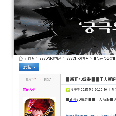
首页
SSSDNF发布站
SSSDNF发布网
▊新开70爆装▊
▊新开70爆装▊▊千人新
查看:
3516
|
回复:
0
SS
»
›
›
›
宣传大使
发表于 2025-5-6 20:16:46
|
显
▊
新开
70爆装▊▊千人新服
https://qun.qq.com/universal-