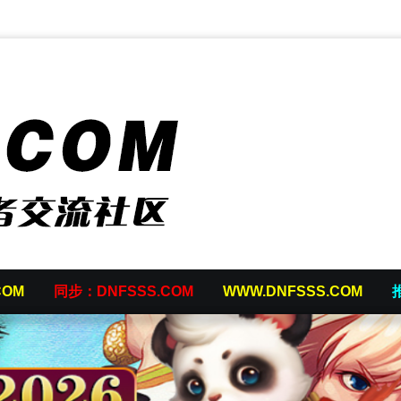
COM
同步：DNFSSS.COM
WWW.DNFSSS.COM