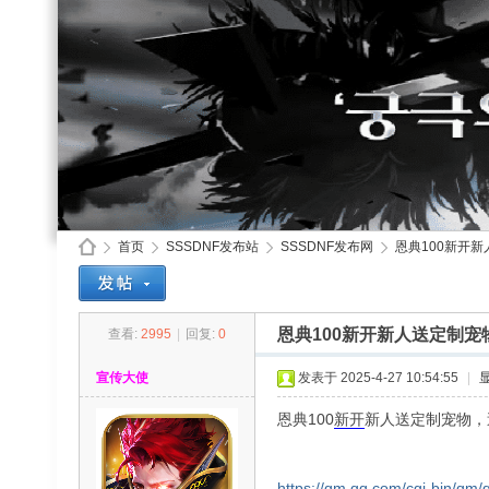
首页
SSSDNF发布站
SSSDNF发布网
恩典100新开新
恩典100新开新人送定制宠
查看:
2995
|
回复:
0
SS
»
›
›
›
宣传大使
发表于 2025-4-27 10:54:55
|
恩典100
新开
新人送定制宠物，
https://qm.qq.com/cgi-bin/qm