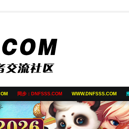
COM
同步：DNFSSS.COM
WWW.DNFSSS.COM