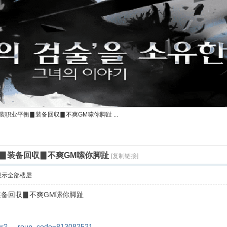
职业平衡▊装备回収▊不爽GM嗦你脚趾 ...
▊装备回収▊不爽GM嗦你脚趾
[复制链接]
显示全部楼层
备回収▊不爽GM嗦你脚趾
/qr? ... roup_code=813082521