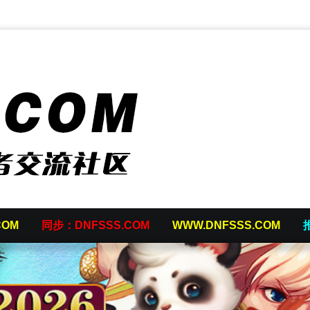
COM
同步：DNFSSS.COM
WWW.DNFSSS.COM