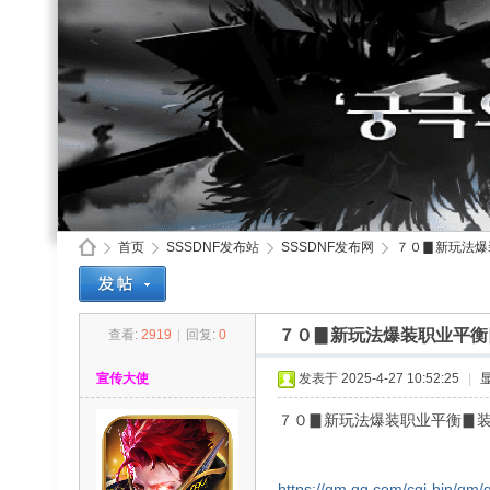
首页
SSSDNF发布站
SSSDNF发布网
７０▊新玩法爆装
７０▊新玩法爆装职业平衡
查看:
2919
|
回复:
0
SS
»
›
›
›
宣传大使
发表于 2025-4-27 10:52:25
|
７０▊新玩法爆装职业平衡▊装
https://qm.qq.com/cgi-bin/qm