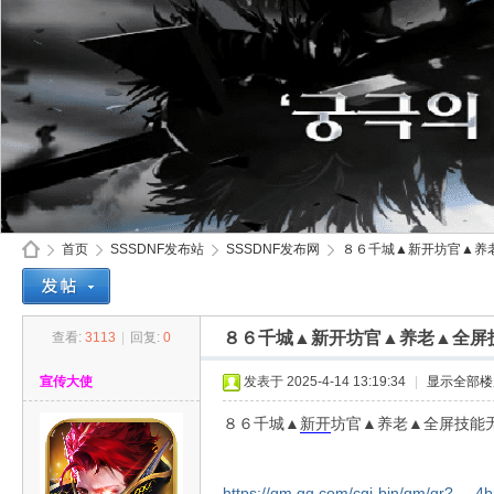
首页
SSSDNF发布站
SSSDNF发布网
８６千城▲新开坊官▲养老▲
８６千城▲新开坊官▲养老▲全屏
查看:
3113
|
回复:
0
SS
»
›
›
›
宣传大使
发表于 2025-4-14 13:19:34
|
显示全部楼
８６千城▲
新开
坊官▲养老▲全屏技能
https://qm.qq.com/cgi-bin/qm/qr? ... 4