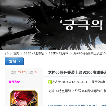
首页
SSSDNF发布站
SSSDNF发布网
龙神60特色爆装上线送10
龙神60特色爆装上线送100魔罐
查看:
2947
|
回复:
0
SS
»
›
›
›
宣传大使
发表于 2025-3-12 09:23:34
|
显示全部楼
龙神60特色爆装上线送100魔罐爆装白
https://qm.qq.com/cgi-bin/qm/qr? ... q