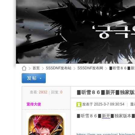
首页
SSSDNF发布站
SSSDNF发布网
▊听雪８６▊新
▊听雪８６▊新开▊独家版
查看:
2932
|
回复:
0
SS
»
›
›
›
宣传大使
发表于 2025-3-7 09:30:54
|
显
▊听雪８６▊
新开
▊独家版本
https://qm.qq.com/cgi-bin/qm/q