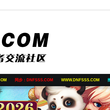
COM
同步：DNFSSS.COM
WWW.DNFSSS.COM