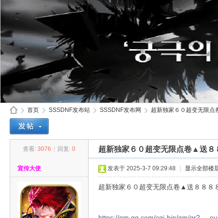
首页
SSSDNF发布站
SSSDNF发布网
超新独家６０超变无限点卷
超新独家６０超变无限点卷▲送８
查看:
3076
|
回复:
0
SS
»
›
›
›
宣传大使
发表于 2025-3-7 09:29:48
|
显示全部楼
超新独家６０超变无限点卷▲送８８８
https://qm.qq.com/cgi-bin/qm/qr? ...