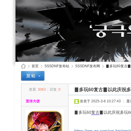
首页
SSSDNF发布站
SSSDNF发布网
▊多玩60复古▊
▊多玩60复古▊以此庆祝
查看:
3063
|
回复:
0
SS
»
›
›
›
宣传大使
发表于 2025-3-6 10:27:43
|
显
▊多玩60
复古
▊以此庆祝多玩6
https://qm.qq.com/cgi-bin/qm/q