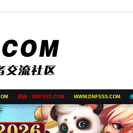
COM
同步：DNFSSS.COM
WWW.DNFSSS.COM