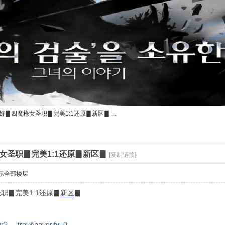
▊四魔枪女圣职▊完美1:1还原▊新区▊ ...
女圣职▊完美1:1还原▊新区▊
[复制链接]
示全部楼层
职▊完美1:1还原▊
新区
▊
r? ... trey&noverify=0