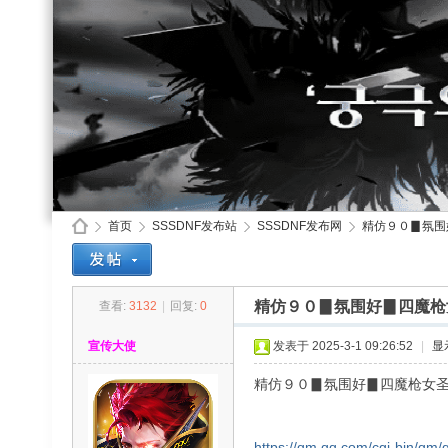
首页
SSSDNF发布站
SSSDNF发布网
精仿９０▊氛围好
精仿９０▊氛围好▊四魔枪
查看:
3132
|
回复:
0
SS
»
›
›
›
宣传大使
发表于 2025-3-1 09:26:52
|
显
精仿９０▊氛围好▊四魔枪女圣
https://qm.qq.com/cgi-bin/qm/q