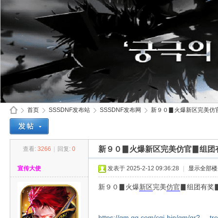
首页
SSSDNF发布站
SSSDNF发布网
新９０▊火爆新区完美仿官
新９０▊火爆新区完美仿官▊组团
查看:
3266
|
回复:
0
SS
»
›
›
›
宣传大使
发表于 2025-2-12 09:36:28
|
显示全部楼
新９０▊火爆
新区
完美
仿官
▊组团有
https://qm.qq.com/cgi-bin/qm/qr? ... tr