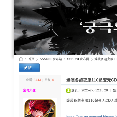
首页
SSSDNF发布站
SSSDNF发布网
爆装备超变服11
爆装备超变服110超变无C
查看:
3443
|
回复:
0
SS
»
›
›
›
宣传大使
发表于 2025-2-5 12:18:28
|
显
爆装备超变服110超变无CD无
https://qm.qq.com/cgi-bin/qm/