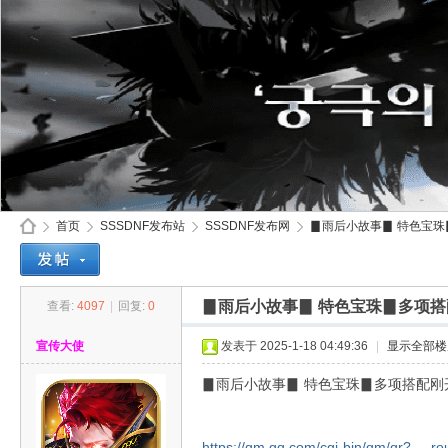
首页
SSSDNF发布站
SSSDNF发布网
▊雨后小故事▊ 特色宝珠▊
▊雨后小故事▊ 特色宝珠▊多项
查看:
4097
|
回复:
0
SS
»
›
›
›
宣传大使
发表于 2025-1-18 04:49:36
|
显示全部楼
▊雨后小故事▊ 特色宝珠▊多项搭配刚
https://qm.qq.com/cgi-bin/qm/qr? ...