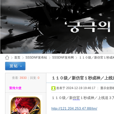
首页
SSSDNF发布站
SSSDNF发布网
１１０级／新仿官１秒成神／
１１０级／新仿官１秒成神／上线送
查看:
3930
|
回复:
0
SS
»
›
›
›
宣传大使
发表于 2024-12-19 19:46:17
|
显示全部
１１０级／新
仿官
１秒成神／上线送３万
http://121.204.253.47:88/tm/