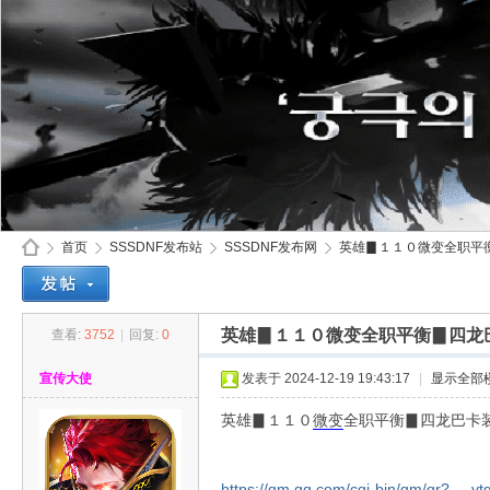
首页
SSSDNF发布站
SSSDNF发布网
英雄▊１１０微变全职平衡
英雄▊１１０微变全职平衡▊四龙
查看:
3752
|
回复:
0
SS
»
›
›
›
宣传大使
发表于 2024-12-19 19:43:17
|
显示全部
英雄▊１１０
微变
全职平衡▊四龙巴卡
https://qm.qq.com/cgi-bin/qm/qr? ... v