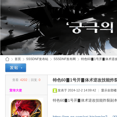
首页
SSSDNF发布站
SSSDNF发布网
特色60▊1号开▊体术逆改
特色60▊1号开▊体术逆改技能炸
查看:
4202
|
回复:
0
SS
»
›
›
›
宣传大使
发表于 2024-12-2 14:09:42
|
显示全部楼
特色60▊1号开▊体术逆改技能炸裂副
https://qm.qq.com/cgi-bin/qm/qr? ... j