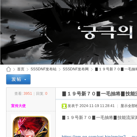
首页
SSSDNF发布站
SSSDNF发布网
▊１９号新７０▊一毛抽将
▊１９号新７０▊一毛抽将▊技能
查看:
3951
|
回复:
0
SS
»
›
›
›
宣传大使
发表于 2024-11-19 11:28:41
|
显示全部
▊１９号新７０▊一毛抽将▊技能流深
https://qm.qq.com/cgi-bin/qm/qr? ...