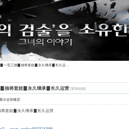
▊一毛三抽▊抽将套娃▊永久继承▊长久运 ...
抽▊抽将套娃▊永久继承▊长久运营
[复制链接]
显示全部楼层
▊抽将套娃▊永久继承▊长久运营
/qr? ... roup_code=550374399