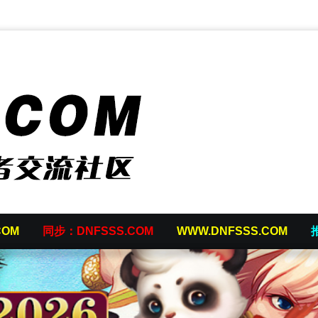
COM
同步：DNFSSS.COM
WWW.DNFSSS.COM