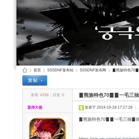
首页
SSSDNF发布站
SSSDNF发布网
▊熊族特色70▊
▊熊族特色70▊▊一毛三
查看:
4258
|
回复:
0
SS
»
›
›
›
宣传大使
发表于 2024-10-28 17:17:28
|
▊熊族特色70▊▊一毛三抽
https://qm.qq.com/cgi-bin/qm