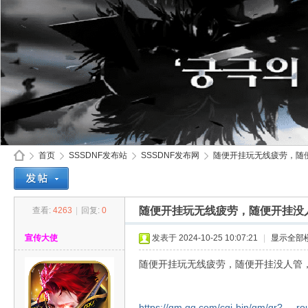
首页
SSSDNF发布站
SSSDNF发布网
随便开挂玩无线疲劳，随便
随便开挂玩无线疲劳，随便开挂没
查看:
4263
|
回复:
0
SS
»
›
›
›
宣传大使
发表于 2024-10-25 10:07:21
|
显示全部
随便开挂玩无线疲劳，随便开挂没人管
https://qm.qq.com/cgi-bin/qm/qr? ...