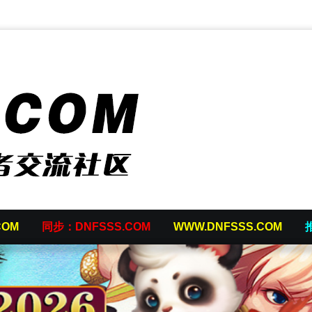
COM
同步：DNFSSS.COM
WWW.DNFSSS.COM