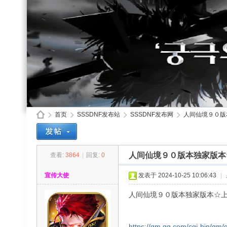
首页
SSSDNF发布站
SSSDNF发布网
人间仙境９０版
人间仙境９０版本独家版本
查看:
3864
|
回复:
0
SS
»
›
›
›
宣传大使
发表于 2024-10-25 10:06:43
|
人间仙境９０版本独家版本☆
https://qm.qq.com/cgi-bin/qm