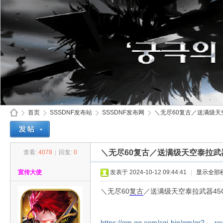
首页
SSSDNF发布站
SSSDNF发布网
＼无尽60复古／送满级天空
＼无尽60复古／送满级天空泰拉武
查看:
4078
|
回复:
0
SS
»
›
›
›
宣传大使
发表于 2024-10-12 09:44:41
|
显示全部
＼无尽60
复古
／送满级天空泰拉武器45
https://qm.qq.com/cgi-bin/qm/qr? ...