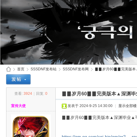
首页
SSSDNF发布站
SSSDNF发布网
▊▊岁月60▊▊完美版本▲
▊▊岁月60▊▊完美版本▲深渊
查看:
3924
|
回复:
0
SS
»
›
›
›
宣传大使
发表于 2024-9-25 14:30:00
|
显示全部楼
▊▊岁月60▊▊完美版本▲深渊毕业▲
https://qm.qq.com/cgi-bin/qm/qr? ...