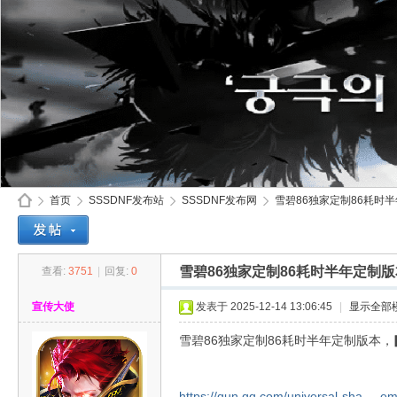
首页
SSSDNF发布站
SSSDNF发布网
雪碧86独家定制86耗时半
雪碧86独家定制86耗时半年定制
查看:
3751
|
回复:
0
SS
»
›
›
›
宣传大使
发表于 2025-12-14 13:06:45
|
显示全部
雪碧86独家定制86耗时半年定制版本
https://qun.qq.com/universal-sha ... 