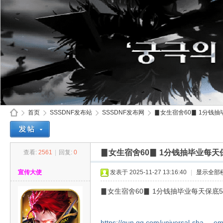
首页
SSSDNF发布站
SSSDNF发布网
▊女生宿舍60▊ 1分钱抽毕
▊女生宿舍60▊ 1分钱抽毕业每天
查看:
2561
|
回复:
0
SS
»
›
›
›
宣传大使
发表于 2025-11-27 13:16:40
|
显示全部
▊女生宿舍60▊ 1分钱抽毕业每天保底5
https://qun.qq.com/universal-sha ... 