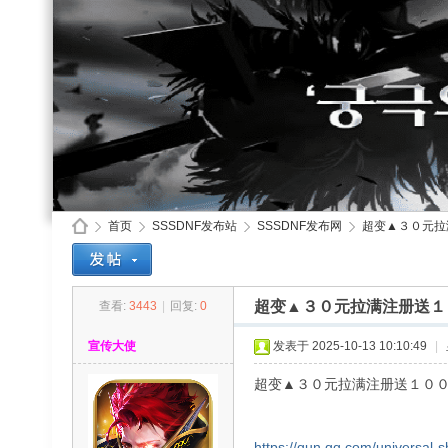
首页
SSSDNF发布站
SSSDNF发布网
超变▲３０元拉
超变▲３０元拉满注册送１
查看:
3443
|
回复:
0
SS
»
›
›
›
宣传大使
发表于 2025-10-13 10:10:49
|
超变▲３０元拉满注册送１０
https://qun.qq.com/universal-