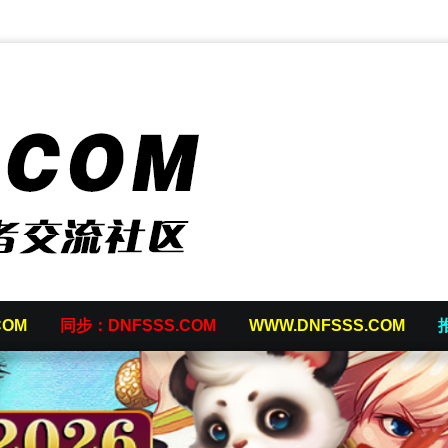
COM
同步：DNFSSS.COM
WWW.DNFSSS.COM