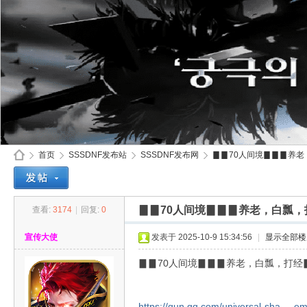
首页
SSSDNF发布站
SSSDNF发布网
▊▊70人间境▊▊▊养老，白
▊▊70人间境▊▊▊养老，白瓢，打
查看:
3174
|
回复:
0
SS
»
›
›
›
宣传大使
发表于 2025-10-9 15:34:56
|
显示全部楼
▊▊70人间境▊▊▊养老，白瓢，打经▊
https://qun.qq.com/universal-sha ... 