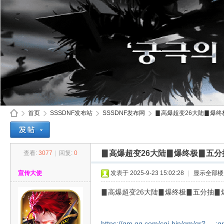
首页
SSSDNF发布站
SSSDNF发布网
▊高爆超变26大陆▊爆终极
▊高爆超变26大陆▊爆终极▊五分
查看:
3077
|
回复:
0
SS
»
›
›
›
宣传大使
发表于 2025-9-23 15:02:28
|
显示全部楼
▊高爆超变26大陆▊爆终极▊五分抽▊
https://qm.qq.com/cgi-bin/qm/qr? ...