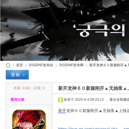
首页
SSSDNF发布站
SSSDNF发布网
新开龙神６０新服刚开▲无抽
新开龙神６０新服刚开▲无抽浆▲上
查看:
3192
|
回复:
0
SS
»
›
›
›
宣传大使
发表于 2025-9-4 09:25:12
|
显示全部楼
新开
龙神６０新服刚开▲无抽浆▲上线送
https://qun.qq.com/universal-sha ... 