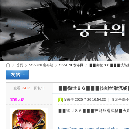
首页
SSSDNF发布站
SSSDNF发布网
▊▊御世８６▊▊▊技能丝
▊▊御世８６▊▊▊技能丝滑流畅
查看:
3413
|
回复:
0
SS
»
›
›
›
宣传大使
发表于 2025-7-26 16:54:33
|
显示全部楼
▊▊御世８６▊▊▊技能丝滑流畅▊火
https://qun.qq.com/universal-sha ... 