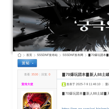
首页
SSSDNF发布站
SSSDNF发布网
▊70爆玩团本▊
▊70爆玩团本▊新人88土
查看:
3530
|
回复:
0
SS
»
›
›
›
宣传大使
发表于 2025-7-9 11:46:10
|
显
▊70爆玩团本▊新人88土罐▊
https://qm.qq.com/cgi-bin/qm