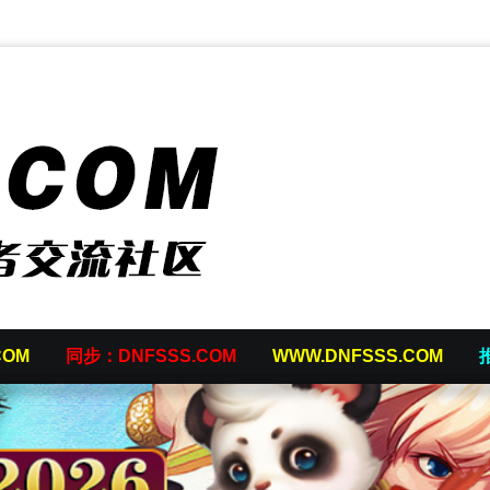
COM
同步：DNFSSS.COM
WWW.DNFSSS.COM