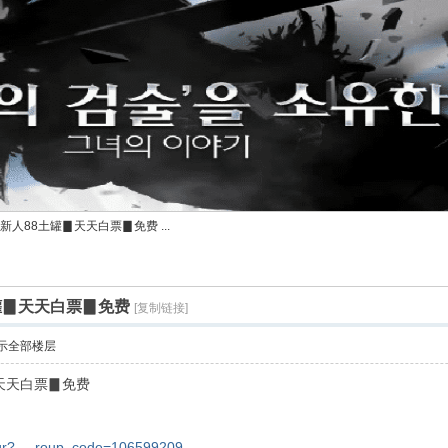
新人88土罐▊天天白票▊免费 ...
罐▊天天白票▊免费
[复制链接]
示全部楼层
天天白票▊免费
/qr? ... roup_code=106599209