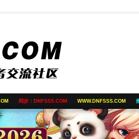
COM
同步：DNFSSS.COM
WWW.DNFSSS.COM