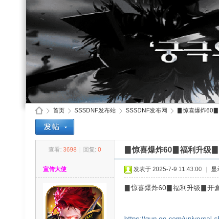
首页
SSSDNF发布站
SSSDNF发布网
▊惊喜爆炸60▊
▊惊喜爆炸60▊福利升级
查看:
3698
|
回复:
0
SS
»
›
›
›
宣传大使
发表于 2025-7-9 11:43:00
|
显
▊惊喜爆炸60▊福利升级▊开
https://qun.qq.com/universal-