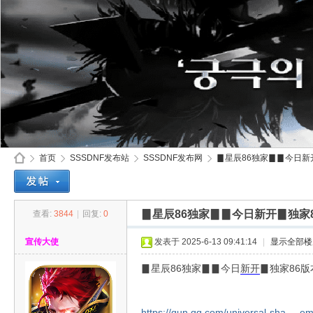
首页
SSSDNF发布站
SSSDNF发布网
▊星辰86独家▊▊今日新开
▊星辰86独家▊▊今日新开▊独家
查看:
3844
|
回复:
0
SS
»
›
›
›
宣传大使
发表于 2025-6-13 09:41:14
|
显示全部楼
▊星辰86独家▊▊今日
新开
▊独家86
https://qun.qq.com/universal-sha ... 