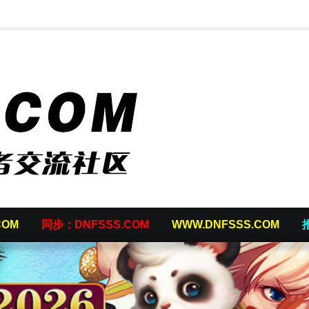
COM
同步：DNFSSS.COM
WWW.DNFSSS.COM