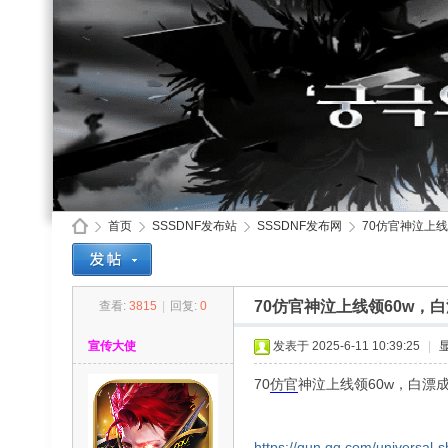
首页
SSSDNF发布站
SSSDNF发布网
70仿官神泣上线
70仿官神泣上线领60w，
查看:
3815
|
回复:
0
SS
»
›
›
›
宣传大使
发表于 2025-6-11 10:39:25
|
70
仿官
神泣上线领60w，白漂
https://qun.qq.com/universal-