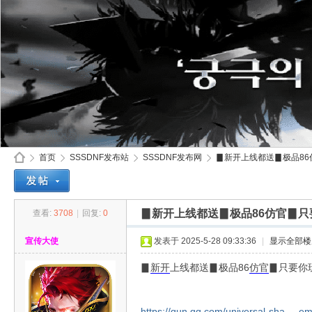
首页
SSSDNF发布站
SSSDNF发布网
▊新开上线都送▊极品86仿
▊新开上线都送▊极品86仿官▊只
查看:
3708
|
回复:
0
SS
»
›
›
›
宣传大使
发表于 2025-5-28 09:33:36
|
显示全部楼
▊
新开
上线都送▊极品86
仿官
▊只要你
https://qun.qq.com/universal-sha ... 