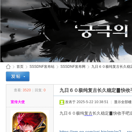
首页
SSSDNF发布站
SSSDNF发布网
九日６０极纯复古长久稳定
九日６０极纯复古长久稳定▊快收
查看:
3520
|
回复:
0
SS
»
›
›
›
宣传大使
发表于 2025-5-22 10:38:51
|
显示全部楼
九日６０极纯
复古
长久稳定▊快收手吧
https://qm.qq.com/cgi-bin/qm/qr? ...