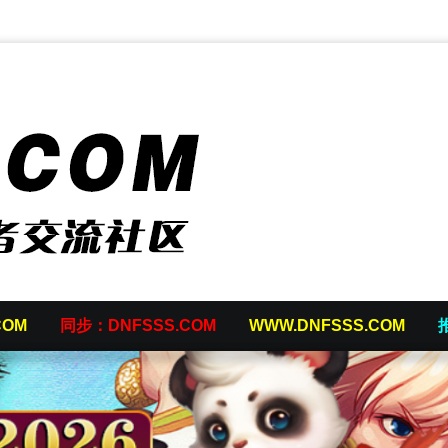
COM
同步：DNFSSS.COM
WWW.DNFSSS.COM