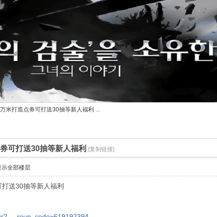
万米打造点券可打送30抽等新人福利 ...
券可打送30抽等新人福利
[复制链接]
显示全部楼层
打送30抽等新人福利
/qr? ... roup_code=619192394