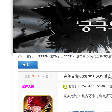
首页
SSSDNF发布站
SSSDNF发布网
完美定制60复古
完美定制60复古万米打造点
查看:
3839
|
回复:
0
SS
»
›
›
›
宣传大使
发表于 2025-5-16 13:56:40
|
完美定制60
复古
万米打造点券可
https://qm.qq.com/cgi-bin/qm