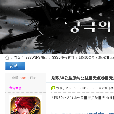
首页
SSSDNF发布站
SSSDNF发布网
别致60公益服纯公益▊无点
别致60公益服纯公益▊无点卷▊
查看:
3808
|
回复:
0
SS
»
›
›
›
宣传大使
发表于 2025-5-16 13:55:16
|
显示全部楼
别致60
公益
服纯公益▊无点卷▊无抽将
https://qun.qq.com/universal-sha ... 