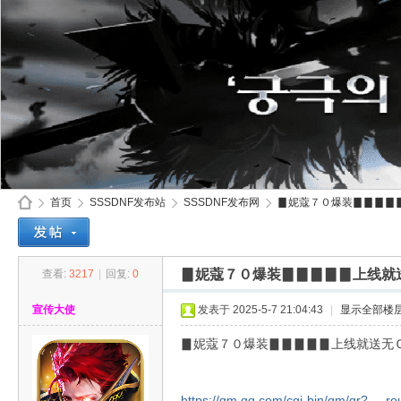
首页
SSSDNF发布站
SSSDNF发布网
▊妮蔻７０爆装▊▊▊▊▊
▊妮蔻７０爆装▊▊▊▊▊上线就
查看:
3217
|
回复:
0
SS
»
›
›
›
宣传大使
发表于 2025-5-7 21:04:43
|
显示全部楼
▊妮蔻７０爆装▊▊▊▊▊上线就送无
https://qm.qq.com/cgi-bin/qm/qr? ...